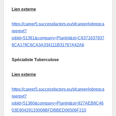
Lien externe
https://career5.successfactors.eu/sfcareer/jobreqca
reerpvt?
jobId=51361&company=PlanInt&st=C6371637937
8CA178C6CA3A334111B31767A42A6
Spécialiste Tuberculose
Lien externe
https://career5.successfactors.eu/sfcareer/jobreqca
reerpvt?
jobId=51360&company=PlanInt&st=927AEB8C46
03E80429133008BFDBBED06506F210