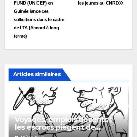
l’article
FUND (UNICEF) en
les jeunes au CNRD
Guinée lance ces
sollicitions dans le cadre
de LTA (Accord à long
terme)
Articles similaires
Voyages, emplois décents :
les escrocs piègent de
nombreux jeunes