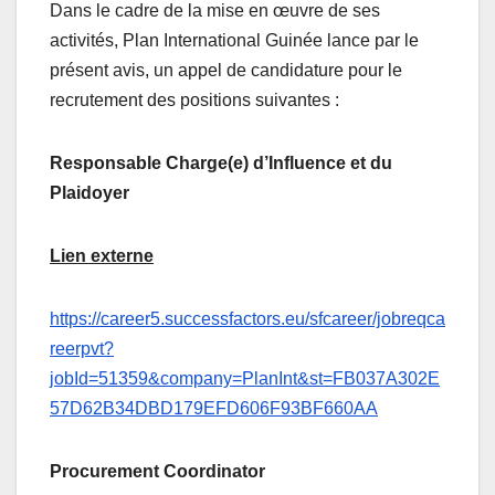
Dans le cadre de la mise en œuvre de ses
activités, Plan International Guinée lance par le
présent avis, un appel de candidature pour le
recrutement des positions suivantes :
Responsable Charge(e) d’Influence et du
Plaidoyer
Lien externe
https://career5.successfactors.eu/sfcareer/jobreqca
reerpvt?
jobId=51359&company=PlanInt&st=FB037A302E
57D62B34DBD179EFD606F93BF660AA
Procurement Coordinator