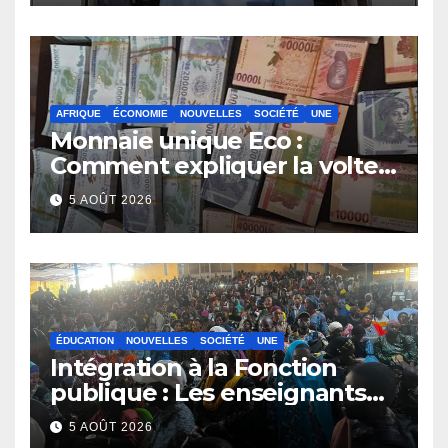
AFRIQUE
ÉCONOMIE
NOUVELLES
SOCIÉTÉ
UNE
Monnaie unique Eco :
Comment expliquer la volte-
face de la Guinée
5 AOÛT 2026
ÉDUCATION
NOUVELLES
SOCIÉTÉ
UNE
Intégration à la Fonction
publique : Les enseignants
contractuels haussent le ton
5 AOÛT 2026
et menacent