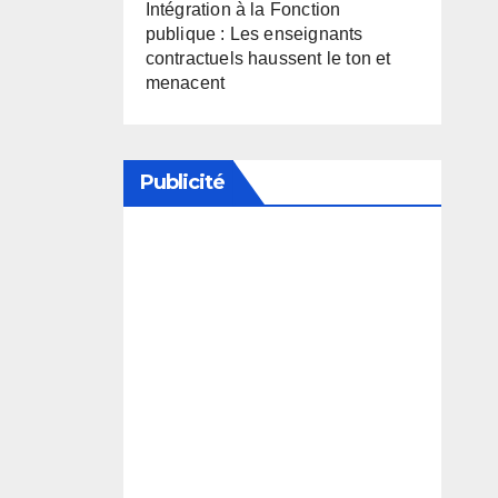
Intégration à la Fonction
publique : Les enseignants
contractuels haussent le ton et
menacent
Publicité
Soutenez notre média en
désactivant votre bloqueur de
publicité