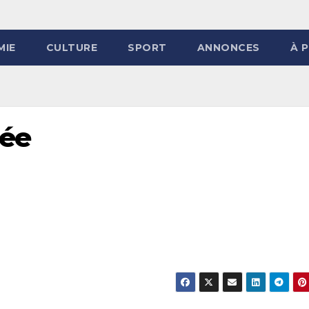
MIE
CULTURE
SPORT
ANNONCES
À 
ée