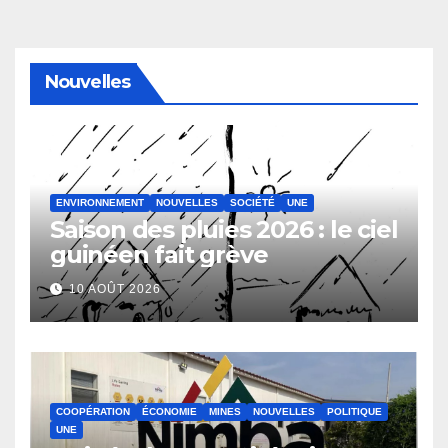
Nouvelles
ENVIRONNEMENT
NOUVELLES
SOCIÉTÉ
UNE
Saison des pluies 2026 : le ciel
guinéen fait grève
10 AOÛT 2026
COOPÉRATION
ÉCONOMIE
MINES
NOUVELLES
POLITIQUE
UNE