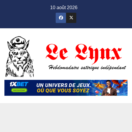
Skip
10 août 2026
to
content