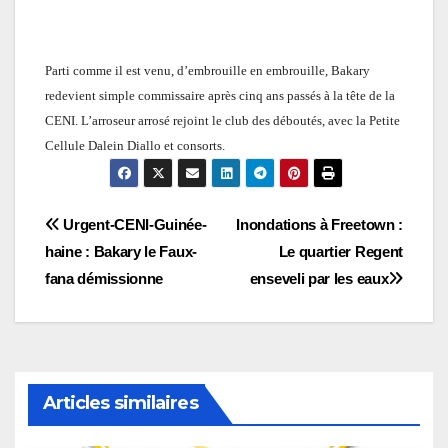
Parti comme il est venu, d’embrouille en embrouille, Bakary
redevient simple commissaire après cinq ans passés à la tête de la
CENI.
L’arroseur arrosé rejoint le club des déboutés, avec la Petite
Cellule Dalein Diallo et consorts.
Navigation
Urgent-CENI-Guinée-
Inondations à Freetown :
haine : Bakary le Faux-
Le quartier Regent
de
fana démissionne
enseveli par les eaux
l’article
Articles similaires