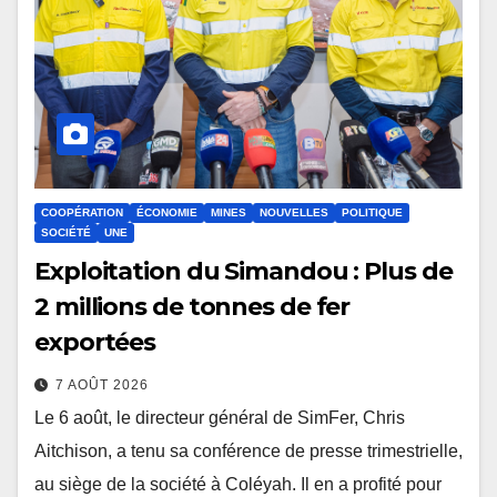
COOPÉRATION
ÉCONOMIE
MINES
NOUVELLES
POLITIQUE
SOCIÉTÉ
UNE
Exploitation du Simandou : Plus de
2 millions de tonnes de fer
exportées
7 AOÛT 2026
Le 6 août, le directeur général de SimFer, Chris
Aitchison, a tenu sa conférence de presse trimestrielle,
au siège de la société à Coléyah. Il en a profité pour