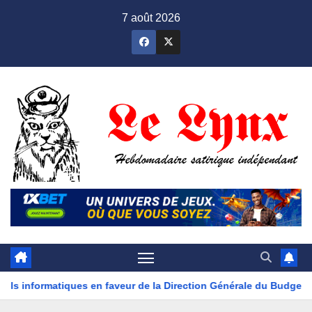
Skip
7 août 2026
to
content
aveur de la Direction Générale du Budget
Violences basées 