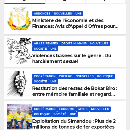
ANNONCES
NOUVELLES
UNE
Ministère de l’Economie et des
Finances: Avis d’Appel d’Offres pour
l’Achat de matériels informatiques en
faveur de la Direction Générale du
Budget
AH LES FEMMES
DROITS HUMAINS
NOUVELLES
SOCIÉTÉ
UNE
Violences basées sur le genre : Du
harcèlement sexuel
COOPÉRATION
CULTURE
NOUVELLES
POLITIQUE
SOCIÉTÉ
UNE
Restitution des restes de Bokar Biro :
entre mémoire familiale et regard
anthropologique
COOPÉRATION
ÉCONOMIE
MINES
NOUVELLES
POLITIQUE
SOCIÉTÉ
UNE
Exploitation du Simandou : Plus de 2
millions de tonnes de fer exportées