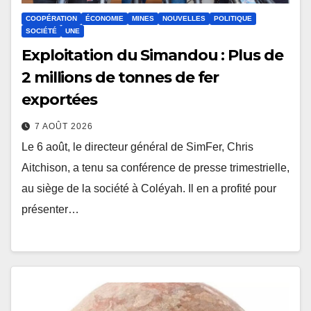
COOPÉRATION
ÉCONOMIE
MINES
NOUVELLES
POLITIQUE
SOCIÉTÉ
UNE
Exploitation du Simandou : Plus de
2 millions de tonnes de fer
exportées
7 AOÛT 2026
Le 6 août, le directeur général de SimFer, Chris
Aitchison, a tenu sa conférence de presse trimestrielle,
au siège de la société à Coléyah. Il en a profité pour
présenter…