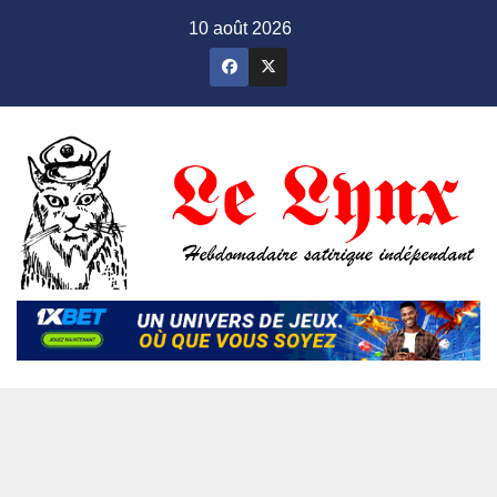
Skip
10 août 2026
to
content