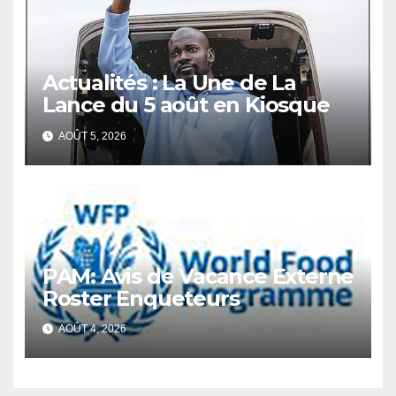
Générale du Budget
Actualités : La Une de La
Lance du 5 août en Kiosque
AOÛT 5, 2026
PAM: Avis de Vacance Externe
Roster Enqueteurs
AOÛT 4, 2026