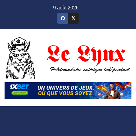
Skip
9 août 2026
to
content