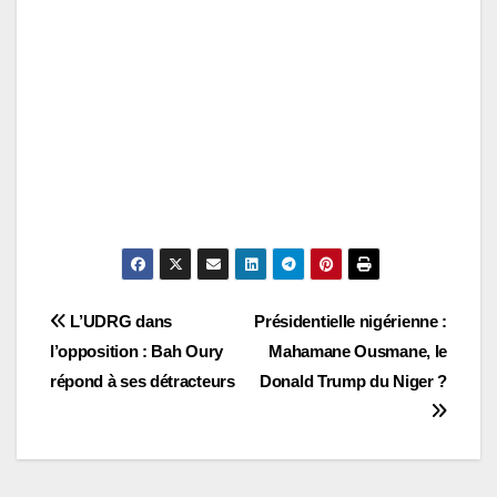
Navigation
L’UDRG dans
Présidentielle nigérienne :
l’opposition : Bah Oury
Mahamane Ousmane, le
de
répond à ses détracteurs
Donald Trump du Niger ?
l’article