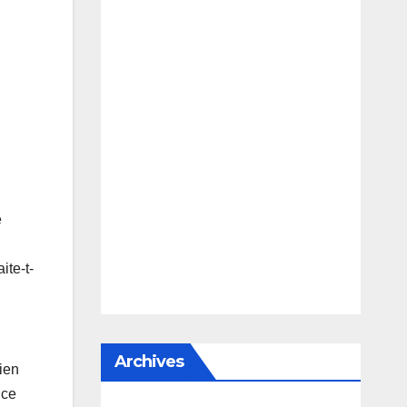
e
ite-t-
Archives
ien
nce