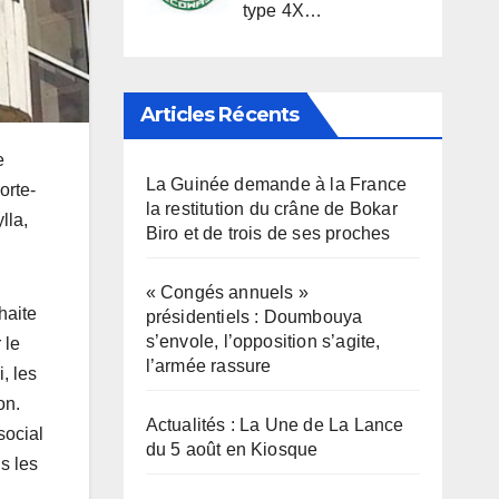
type 4X…
Articles Récents
e
La Guinée demande à la France
orte-
la restitution du crâne de Bokar
lla,
Biro et de trois de ses proches
« Congés annuels »
haite
présidentiels : Doumbouya
s’envole, l’opposition s’agite,
 le
l’armée rassure
, les
on.
Actualités : La Une de La Lance
social
du 5 août en Kiosque
s les