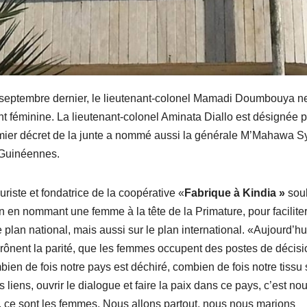
 5 septembre dernier, le lieutenant-colonel Mamadi Doumbouya n
ent féminine. La lieutenant-colonel Aminata Diallo est désignée p
ier décret de la junte a nommé aussi la générale M’Mahawa Sy
 Guinéennes.
riste et fondatrice de la coopérative «
Fabrique à Kindia »
sou
n en nommant une femme à la tête de la Primature, pour faciliter
lan national, mais aussi sur le plan international. «Aujourd’hui
prônent la parité, que les femmes occupent des postes de décisi
ien de fois notre pays est déchiré, combien de fois notre tissu 
liens, ouvrir le dialogue et faire la paix dans ce pays, c’est nou
, ce sont les femmes. Nous allons partout, nous nous marions