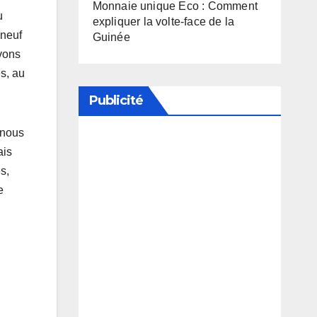
Monnaie unique Eco : Comment
u
expliquer la volte-face de la
 neuf
Guinée
avons
s, au
Publicité
 nous
ais
Soutenez notre média en
s,
désactivant votre bloqueur de
e
publicité