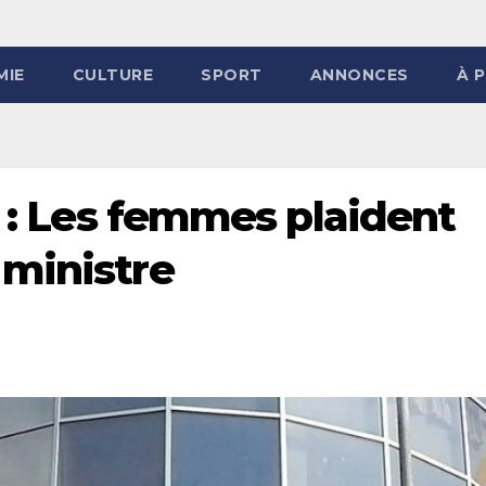
MIE
CULTURE
SPORT
ANNONCES
À 
e : Les femmes plaident
 ministre