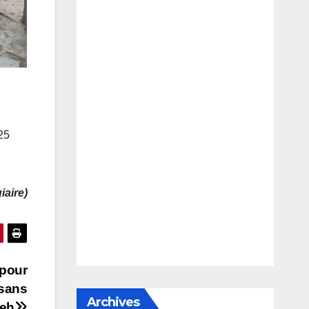
25
aire)
 pour
 sans
Archives
meh