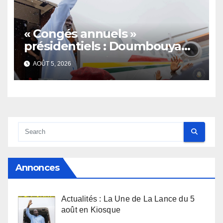
« Congés annuels »
présidentiels : Doumbouya
s’envole, l’opposition s’agite,
AOÛT 5, 2026
l’armée rassure
Annonces
Actualités : La Une de La Lance du 5
août en Kiosque