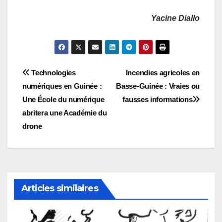
Yacine Diallo
Navigation
Technologies
Incendies agricoles en
numériques en Guinée :
Basse-Guinée : Vraies ou
de
Une École du numérique
fausses informations
l’article
abritera une Académie du
drone
Articles similaires