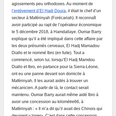
agissements peu orthodoxes. Au moment de
l’enlèvement d’El Hadj Doura
, il était le chef d’un
secteur à Maférinyah (Forécariah). Il reconnaît
avoir participé au rapt de l’opérateur économique
le 5 décembre 2018, à Hamdallaye. Oumar Barry
explique qu’il a été impliqué dans cette affaire par
les deux présumés cerveaux, El Hadj Mamadou
Diallo et le nommé Ibro (en fuite). Tout a
commencé, selon lui, lorsqu’El Hadj Mamdou
Diallo et Ibro, en partance pour la Sierra-Léone,
ont eu une panne devant son domicile à
Maférinyah. Il les aurait aidés à trouver un
mécanicien. A partir de là, le contact serait
maintenu. Oumar Barry aurait même aidé Ibro à
avoir une concession au kilomètre66, à
Maférinyah : « Il m’a dit qu’il avait des Chinois qui
devaient y loger». C’est dans cette concession