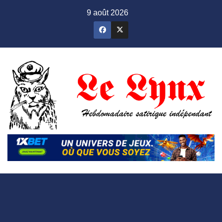
Skip
9 août 2026
to
content