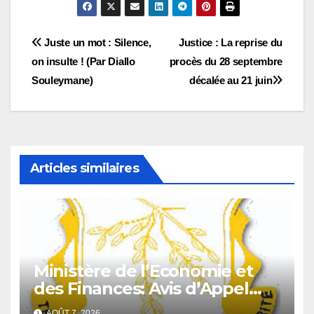
Navigation
Juste un mot : Silence,
Justice : La reprise du
on insulte ! (Par Diallo
procès du 28 septembre
de
Souleymane)
décalée au 21 juin
l’article
Articles similaires
Ministère de l’Economie et
des Finances: Avis d’Appel
d’Offres pour l’Achat de
AOÛT 7, 2026