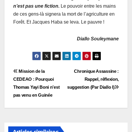
n’est pas une fiction.
Le pouvoir entre les mains
de ces gens-là signera la mort de l’agriculture en
Forêt. Et Jacques Haba se leva. Le pauvre !
Diallo Souleymane
Navigation
Mission de la
Chronique Assassine :
CEDEAO : Pourquoi
Rappel, réflexion,
de
Thomas Yayi Boni n’est
suggestion (Par Diallo I)
l’article
pas venu en Guinée
Articles similaires