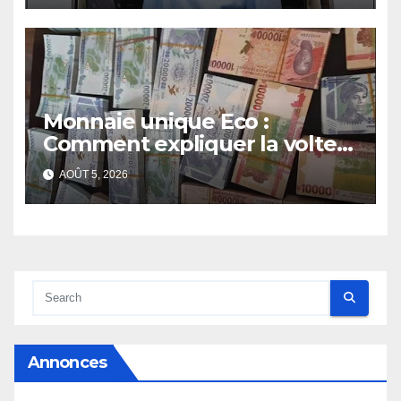
Monnaie unique Eco :
Comment expliquer la volte-
face de la Guinée
AOÛT 5, 2026
Annonces