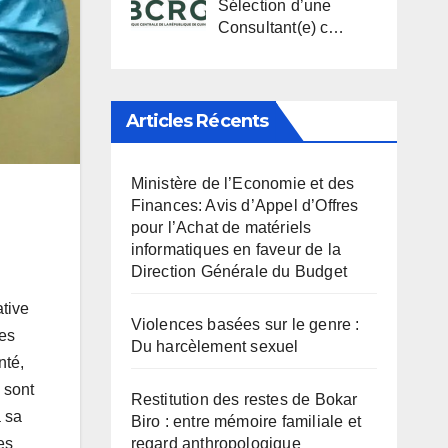
Sélection d’une
Consultant(e) c…
Articles Récents
Ministère de l’Economie et des
Finances: Avis d’Appel d’Offres
pour l’Achat de matériels
informatiques en faveur de la
Direction Générale du Budget
ative
Violences basées sur le genre :
des
Du harcèlement sexuel
nté,
e sont
Restitution des restes de Bokar
à sa
Biro : entre mémoire familiale et
regard anthropologique
des