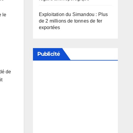
Exploitation du Simandou : Plus
e le
de 2 millions de tonnes de fer
exportées
Publicité
i
ndé de
Soutenez notre média en
it
désactivant votre bloqueur de
publicité