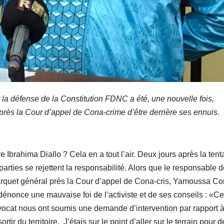
ur la défense de la Constitution FDNC a été, une nouvelle fois,
près la Cour d’appel de Cona-crime d’être derrière ses ennuis.
e Ibrahima Diallo ? Cela en a tout l’air. Deux jours après la tent
s parties se rejettent la responsabilité. Alors que le responsable 
rquet général près la Cour d’appel de Cona-cris, Yamoussa Co
Il dénonce une mauvaise foi de l’activiste et de ses conseils : «C
 avocat nous ont soumis une demande d’intervention par rapport 
rtir du territoire. J’étais sur le point d’aller sur le terrain pour 