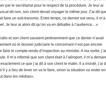
ser par le secrétariat pour le respect de la procédure. Je leur ai
ocat dit non, son client devait voyager le même jour. J’ai dit qu
it faire un soit-transmis. Entre temps, ce dernier est venu, il m’a
pel. Je leur ai alors dit qu’on va en débattre à l’audience…»
lo et son client savaient pertinemment que ce denier n’avait
moment où le dossier judiciaire le concernant n’est pas encore
 faire le compte-rendu d’inspection au ministre. A ma sortie, j’a
e. Il m’a informé que son client était à l’aéroport, il m’a dema
exactement ce que j’ai dit à son client le matin. Il a insisté, j’ai d
’il y a lieu de lever on va le faire, sinon la situation va rester en
 veut dans les médias».