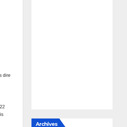
s dire
 22
is
Archives