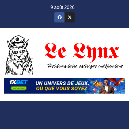
Skip
9 août 2026
to
content