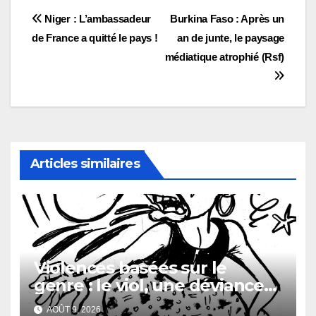
Navigation
Niger : L’ambassadeur
Burkina Faso : Après un
de France a quitté le pays !
an de junte, le paysage
de
médiatique atrophié (Rsf)
l’article
Articles similaires
Violences basées sur le
genre : le viol, une déviance
aussi vieille que l’humanité
AOÛT 9, 2026