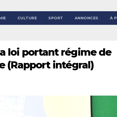
MIE
CULTURE
SPORT
ANNONCES
À 
a loi portant régime de
née (Rapport intégral)