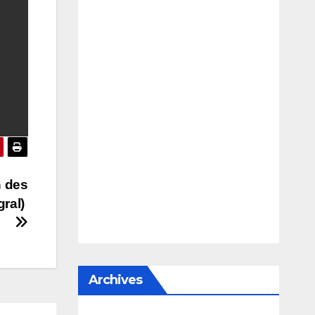
n des
gral)
Archives