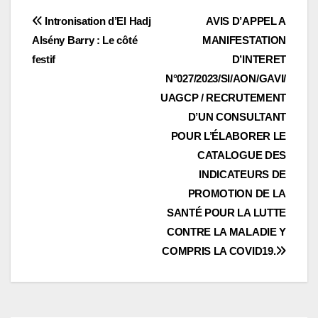
Navigation
Intronisation d’El Hadj
AVIS D’APPEL A
Alsény Barry : Le côté
MANIFESTATION
de
festif
D’INTERET
l’article
N°027/2023/SI/AON/GAVI/
UAGCP / RECRUTEMENT
D’UN CONSULTANT
POUR L’ÉLABORER LE
CATALOGUE DES
INDICATEURS DE
PROMOTION DE LA
SANTÉ POUR LA LUTTE
CONTRE LA MALADIE Y
COMPRIS LA COVID19.