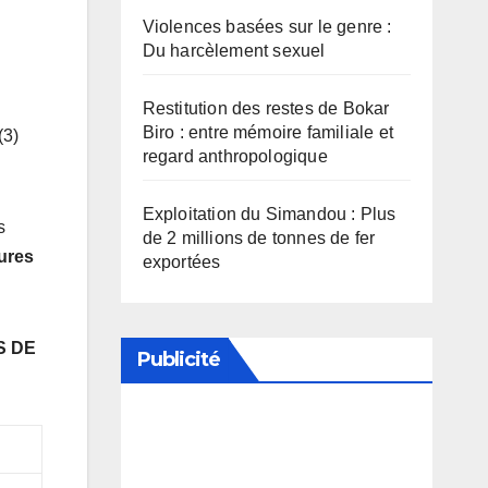
Violences basées sur le genre :
Du harcèlement sexuel
Restitution des restes de Bokar
Biro : entre mémoire familiale et
(3)
regard anthropologique
Exploitation du Simandou : Plus
s
de 2 millions de tonnes de fer
ures
exportées
S DE
Publicité
Soutenez notre média en
désactivant votre bloqueur de