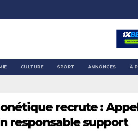
MIE
CULTURE
SPORT
ANNONCES
À 
nétique recrute : Appel
n responsable support