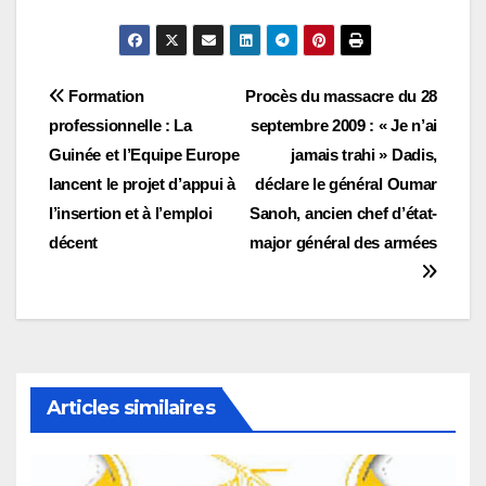
Navigation
Formation
Procès du massacre du 28
professionnelle : La
septembre 2009 : « Je n’ai
de
Guinée et l’Equipe Europe
jamais trahi » Dadis,
l’article
lancent le projet d’appui à
déclare le général Oumar
l’insertion et à l’emploi
Sanoh, ancien chef d’état-
décent
major général des armées
Articles similaires