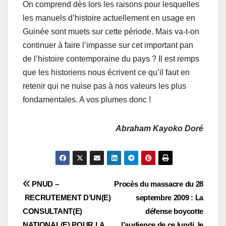
On comprend dès lors les raisons pour lesquelles
les manuels d’histoire actuellement en usage en
Guinée sont muets sur cette période. Mais va-t-on
continuer à faire l’impasse sur cet important pan
de l’histoire contemporaine du pays ? Il est remps
que les historiens nous écrivent ce qu’il faut en
retenir qui ne nuise pas à nos valeurs les plus
fondamentales. A vos plumes donc !
Abraham Kayoko Doré
Navigation
PNUD –
Procès du massacre du 28
RECRUTEMENT D’UN(E)
septembre 2009 : La
de
CONSULTANT(E)
défense boycotte
NATIONAL(E) POUR LA
l’audience de ce lundi, le