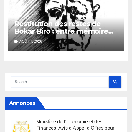
Restitution des restes de
Bokar Biro : entre mémoire
familiale et regard
AOÛT 7, 2026
anthropologique
Annonces
Ministère de l’Economie et des
Finances: Avis d’Appel d’Offres pour