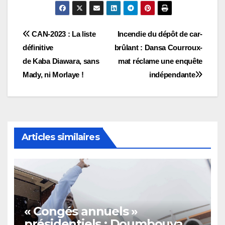
Navigation
CAN-2023 : La liste
Incendie du dépôt de car-
définitive
brûlant : Dansa Courroux-
de
de Kaba Diawara, sans
mat réclame une enquête
l’article
Mady, ni Morlaye !
indépendante
Articles similaires
« Congés annuels »
présidentiels : Doumbouya