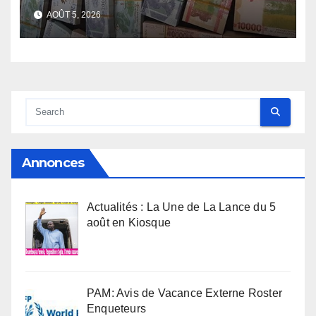
face de la Guinée
AOÛT 5, 2026
Annonces
Actualités : La Une de La Lance du 5
août en Kiosque
PAM: Avis de Vacance Externe Roster
Enqueteurs