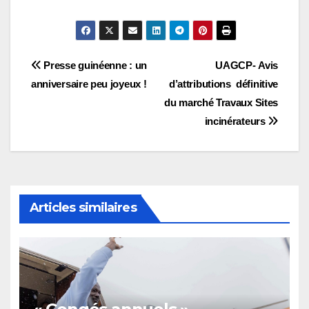
Navigation
Presse guinéenne : un
UAGCP- Avis
anniversaire peu joyeux !
d’attributions définitive
de
du marché Travaux Sites
l’article
incinérateurs
Articles similaires