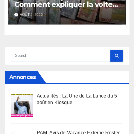
Comment expliquer la volte-
face de la Guinée
AOÛT 5, 2026
Annonces
Actualités : La Une de La Lance du 5
août en Kiosque
PAM: Avis de Vacance Externe Roster