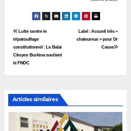
Navigation
Lutte contre le
Labé : Accueil très «
tripatouillage
chaleureux » pour Dr
de
constitutionnel : Le Balai
Casse
l’article
Citoyen Burkina soutient
le FNDC
Articles similaires