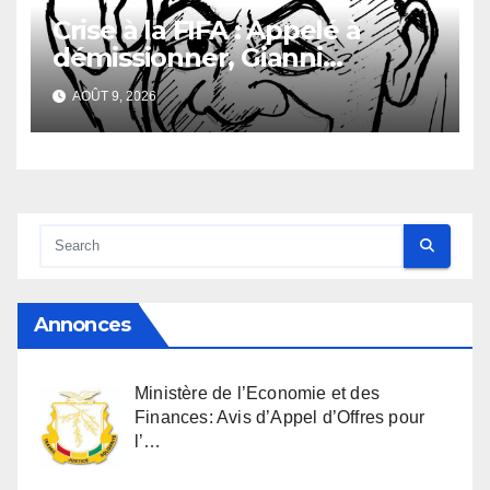
Crise à la FIFA : Appelé à
démissionner, Gianni
Infantino vacille
AOÛT 9, 2026
Annonces
Ministère de l’Economie et des
Finances: Avis d’Appel d’Offres pour
l’…