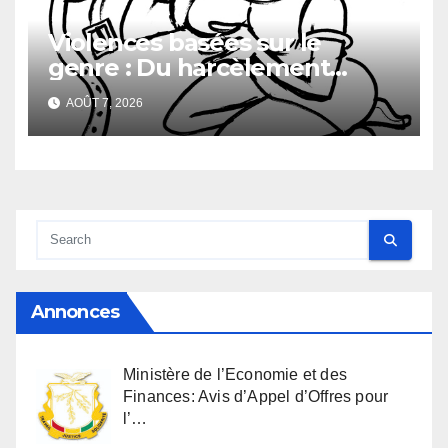
Violences basées sur le
genre : Du harcèlement
sexuel
AOÛT 7, 2026
Annonces
Ministère de l’Economie et des
Finances: Avis d’Appel d’Offres pour
l’…