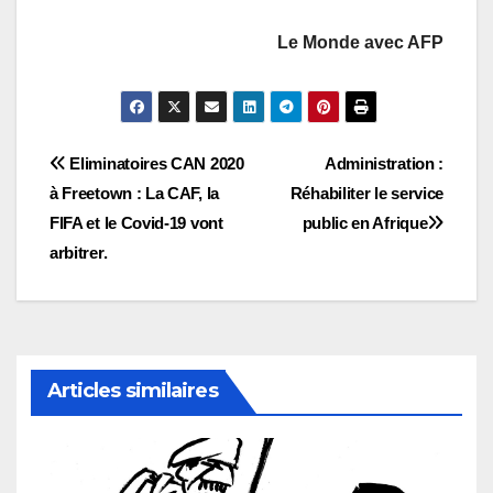
Le Monde avec AFP
Navigation
Eliminatoires CAN 2020
Administration :
à Freetown : La CAF, la
Réhabiliter le service
de
FIFA et le Covid-19 vont
public en Afrique
l’article
arbitrer.
Articles similaires