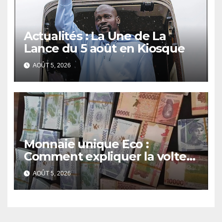
Actualités : La Une de La
Lance du 5 août en Kiosque
AOÛT 5, 2026
Monnaie unique Eco :
Comment expliquer la volte-
face de la Guinée
AOÛT 5, 2026