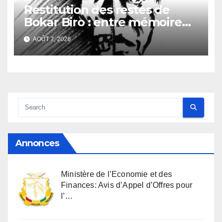
Restitution des restes de
Bokar Biro : entre mémoire
familiale et regard
AOÛT 7, 2026
anthropologique
Annonces
Ministère de l’Economie et des
Finances: Avis d’Appel d’Offres pour
l’…