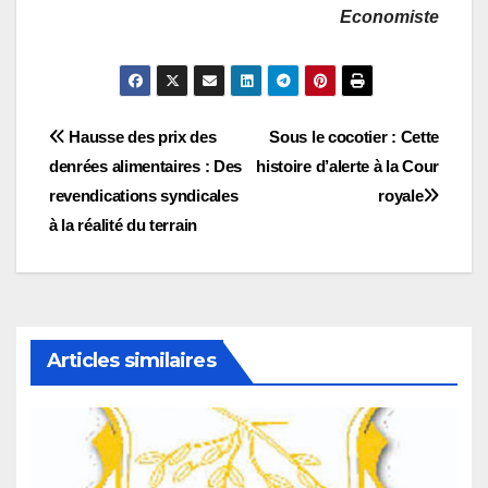
Economiste
Navigation
Hausse des prix des
Sous le cocotier : Cette
denrées alimentaires : Des
histoire d’alerte à la Cour
de
revendications syndicales
royale
l’article
à la réalité du terrain
Articles similaires