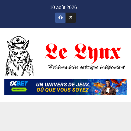
Skip
10 août 2026
to
content