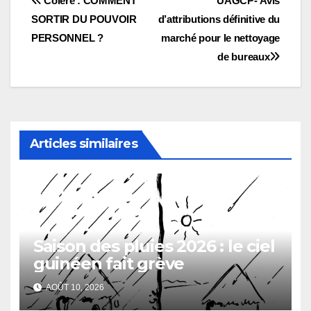
Navigation
Colère : COMMENT
UAGCP- Avis
SORTIR DU POUVOIR
d’attributions définitive du
de
PERSONNEL ?
marché pour le nettoyage
l’article
de bureaux
Articles similaires
Saison des pluies 2026 : le ciel
guinéen fait grève
AOÛT 10, 2026