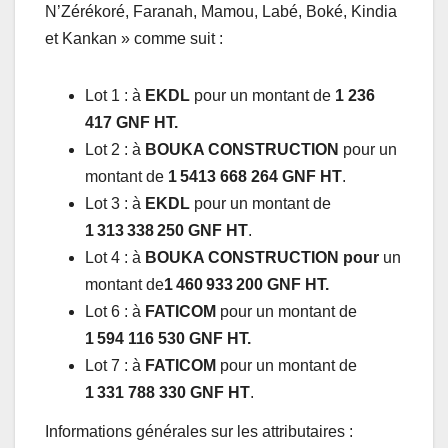
N’Zérékoré, Faranah, Mamou, Labé, Boké, Kindia
et Kankan » comme suit :
Lot 1 : à
EKDL
pour un montant de
1 236
417 GNF HT.
Lot 2 : à
BOUKA CONSTRUCTION
pour un
montant de
1
5413 668 264 GNF HT
.
Lot 3 : à
EKDL
pour un montant de
1
313
338
250
GNF HT
.
Lot 4 : à
BOUKA CONSTRUCTION
pour
un
montant de
1
460
933
200
GNF HT.
Lot 6 : à
FATICOM
pour un montant de
1
594 116 530
GNF HT.
Lot 7 : à
FATICOM
pour un montant de
1
331 788 330
GNF HT
.
Informations générales sur les attributaires :