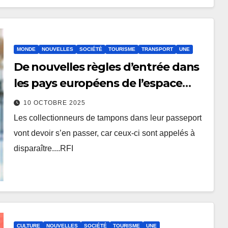
MONDE
NOUVELLES
SOCIÉTÉ
TOURISME
TRANSPORT
UNE
De nouvelles règles d’entrée dans
les pays européens de l’espace
Schengen à partir du 12 octobre
10 OCTOBRE 2025
Les collectionneurs de tampons dans leur passeport
vont devoir s’en passer, car ceux-ci sont appelés à
disparaître....RFI
CULTURE
NOUVELLES
SOCIÉTÉ
TOURISME
UNE