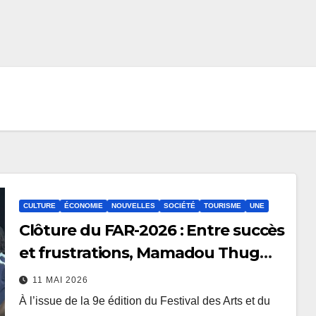
CULTURE
ÉCONOMIE
NOUVELLES
SOCIÉTÉ
TOURISME
UNE
Clôture du FAR-2026 : Entre succès
et frustrations, Mamadou Thug
vide son sac !
11 MAI 2026
À l’issue de la 9e édition du Festival des Arts et du