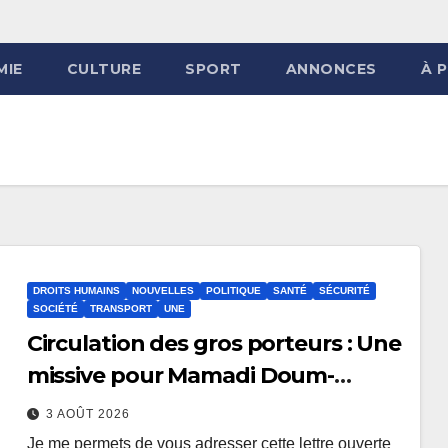
MIE
CULTURE
SPORT
ANNONCES
À 
DROITS HUMAINS
NOUVELLES
POLITIQUE
SANTÉ
SÉCURITÉ
SOCIÉTÉ
TRANSPORT
UNE
Circulation des gros porteurs : Une
missive pour Mamadi Doum-
bouillant
3 AOÛT 2026
Je me permets de vous adresser cette lettre ouverte