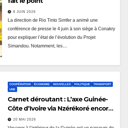
fait le point
8 JUIN 2026
La direction de Rio Tinto Simfer a animé une
conférence de presse le 4 juin à son siège à Conakry
pour expliquer l’état de l’évolution du Projet
Simandou. Notamment, les…
COOPÉRATION
ÉCONOMIE
NOUVELLES
POLITIQUE
TRANSPORT
UNE
Carnet déroutant : L’axe Guinée-
Côte d’Ivoire via Nzérékoré encore
en piteux état
20 MAI 2026
Voyager à l’intérieur de la Guinée est un parcours de