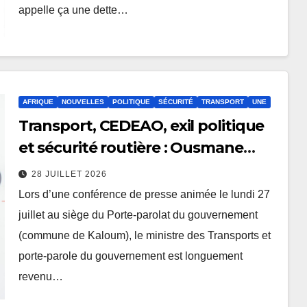
appelle ça une dette…
AFRIQUE
NOUVELLES
POLITIQUE
SÉCURITÉ
TRANSPORT
UNE
Transport, CEDEAO, exil politique
et sécurité routière : Ousmane
Gaoual Diallo en parle
28 JUILLET 2026
Lors d’une conférence de presse animée le lundi 27
juillet au siège du Porte-parolat du gouvernement
(commune de Kaloum), le ministre des Transports et
porte-parole du gouvernement est longuement
revenu…