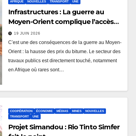
AFRIQUE
NOUVELLES
TRANSPORT
UNE
Infrastructures : La guerre au
Moyen-Orient complique l’accès
de l’Afrique au bitume
19 JUIN 2026
C'est une des conséquences de la guerre au Moyen-
Orient : la hausse des prix du bitume. Le secteur des
travaux publics est directement touché, notamment
en Afrique où rares sont…
COOPÉRATION
ÉCONOMIE
MÉDIAS
MINES
NOUVELLES
TRANSPORT
UNE
Projet Simandou : Rio Tinto Simfer