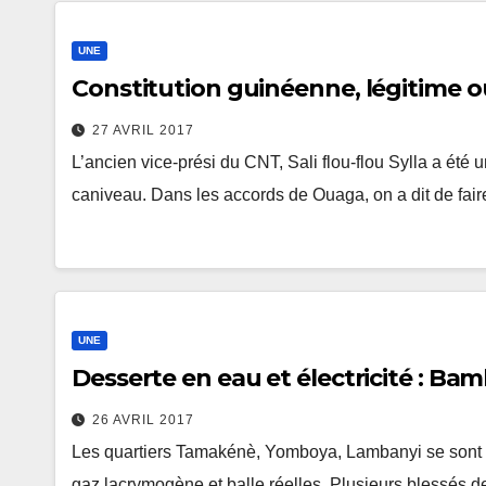
UNE
Constitution guinéenne, légitime ou 
27 AVRIL 2017
L’ancien vice-prési du CNT, Sali flou-flou Sylla a été 
caniveau. Dans les accords de Ouaga, on a dit de fai
UNE
Desserte en eau et électricité : Ba
26 AVRIL 2017
Les quartiers Tamakénè, Yomboya, Lambanyi se sont re
gaz lacrymogène et balle réelles. Plusieurs blessés de