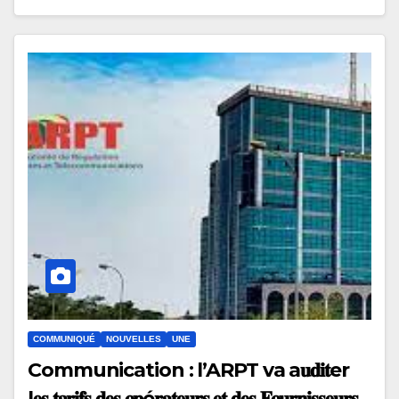
COMMUNIQUÉ
NOUVELLES
UNE
Communication : l’ARPT va a𝐮𝐝𝐢𝐭er
l𝐞𝐬 𝐭𝐚𝐫𝐢𝐟𝐬 𝐝𝐞𝐬 𝐨𝐩é𝐫𝐚𝐭𝐞𝐮𝐫𝐬 𝐞𝐭 𝐝𝐞𝐬 𝐅𝐨𝐮𝐫𝐧𝐢𝐬𝐬𝐞𝐮𝐫𝐬