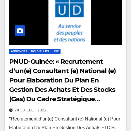
ANNONCES
NOUVELLES
UNE
PNUD-Guinée: « Recrutement
d’un(e) Consultant (e) National (e)
Pour Elaboration Du Plan En
Gestion Des Achats Et Des Stocks
(Gas) Du Cadre Stratégique
National De La Riposte Au Sida…
29 JUILLET 2022
"Recrutement d’un(e) Consultant (e) National (e) Pour
Elaboration Du Plan En Gestion Des Achats Et Des