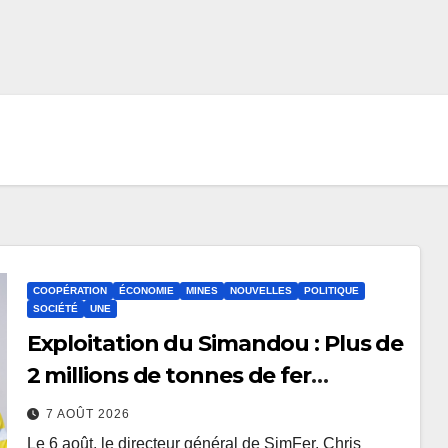
COOPÉRATION
ÉCONOMIE
MINES
NOUVELLES
POLITIQUE
SOCIÉTÉ
UNE
Exploitation du Simandou : Plus de
2 millions de tonnes de fer
exportées
7 AOÛT 2026
Le 6 août, le directeur général de SimFer, Chris