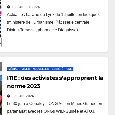
l’Urbanisme, Pâtisserie centrale,
13 JUILLET 2026
Dixinn-Terrasse, pharmacie
Actualité : La Une du Lynx du 13 juillet en kiosques
Diaguissa)
(ministère de l'Urbanisme, Pâtisserie centrale,
Dixinn-Terrasse, pharmacie Diaguissa)...
MÉDIAS
MINES
NOUVELLES
SOCIÉTÉ
UNE
ITIE : des activistes s’approprient la
norme 2023
30 JUIN 2026
Le 30 juin à Conakry, l’ONG Action Mines Guinée en
partenariat avec les ONGs WIM-Guinée et ATUJ,