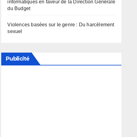
informatiques en faveur de la Direction Générale
du Budget
Violences basées sur le genre : Du harcèlement
sexuel
Publicité
Soutenez notre média en désactivant votre
bloqueur de publicité