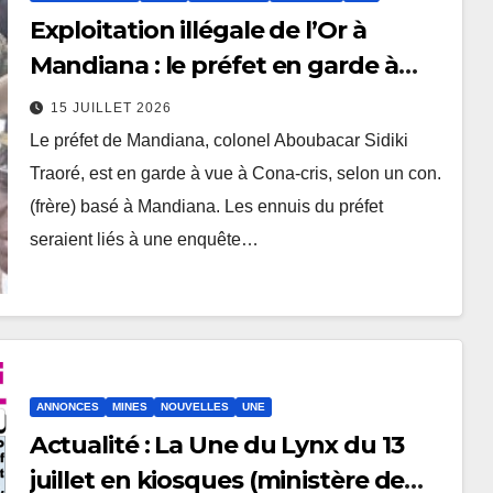
Exploitation illégale de l’Or à
Mandiana : le préfet en garde à
vue à Cona-cris
15 JUILLET 2026
Le préfet de Mandiana, colonel Aboubacar Sidiki
Traoré, est en garde à vue à Cona-cris, selon un con.
(frère) basé à Mandiana. Les ennuis du préfet
seraient liés à une enquête…
ANNONCES
MINES
NOUVELLES
UNE
Actualité : La Une du Lynx du 13
juillet en kiosques (ministère de