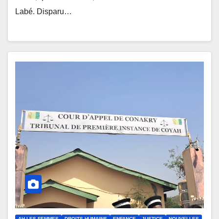
Labé. Disparu…
AH LES FEMMES
DROITS HUMAINS
ENFANCE
JUSTICE
NOUVELLES