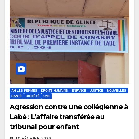
AH LES FEMMES
DROITS HUMAINS
ENFANCE
JUSTICE
NOUVELLES
SANTÉ
SOCIÉTÉ
UNE
Agression contre une collégienne à
Labé : L’affaire transférée au
tribunal pour enfant
10 FÉVRIER 2026