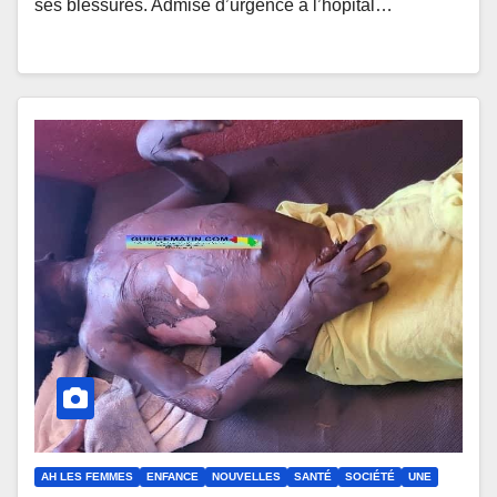
ses blessures. Admise d’urgence à l’hôpital…
AH LES FEMMES
ENFANCE
NOUVELLES
SANTÉ
SOCIÉTÉ
UNE