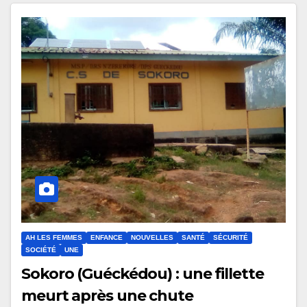
AH LES FEMMES
ENFANCE
NOUVELLES
SANTÉ
SÉCURITÉ
SOCIÉTÉ
UNE
Sokoro (Guéckédou) : une fillette
meurt après une chute