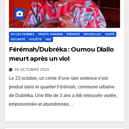
AH LES FEMMES
DROITS HUMAINS
ENFANCE
NOUVELLES
SANTÉ
SÉCURITÉ
SOCIÉTÉ
UNE
Férémah/Dubréka : Oumou Diallo
meurt après un viol
28 OCTOBRE 2025
Le 23 octobre, un crime d’une rare violence s’est
produit dans le quartier Férémah, commune urbaine
de Dubréka. Une fille de 3 ans a été retrouvée violée,
empoisonnée et abandonnée…