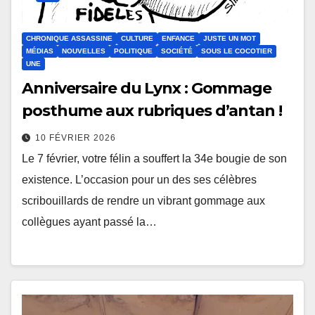
CHRONIQUE ASSASSINE
CULTURE
ENFANCE
JUSTE UN MOT
MÉDIAS
NOUVELLES
POLITIQUE
SOCIÉTÉ
SOUS LE COCOTIER
UNE
Anniversaire du Lynx : Gommage
posthume aux rubriques d’antan !
10 FÉVRIER 2026
Le 7 février, votre félin a souffert la 34e bougie de son
existence. L’occasion pour un des ses célèbres
scribouillards de rendre un vibrant gommage aux
collègues ayant passé la…