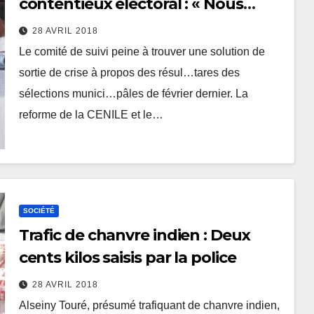
contentieux électoral : « Nous
n’allons pas continuer à être naïfs
28 AVRIL 2018
avec Alpha Condé »
Le comité de suivi peine à trouver une solution de
sortie de crise à propos des résul…tares des
sélections munici…pâles de février dernier. La
reforme de la CENILE et le…
SOCIÉTÉ
Trafic de chanvre indien : Deux
cents kilos saisis par la police
28 AVRIL 2018
Alseiny Touré, présumé trafiquant de chanvre indien,