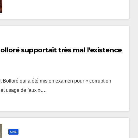
olloré supportait très mal l’existence
nt Bolloré qui a été mis en examen pour « corruption
x et usage de faux ».…
UNE