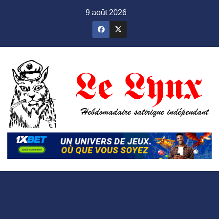
Skip
9 août 2026
to
content