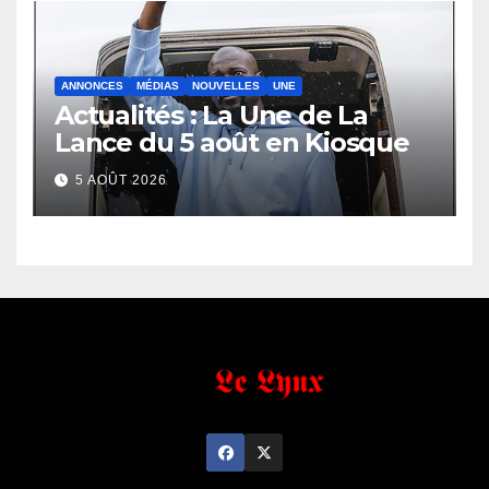
ANNONCES
MÉDIAS
NOUVELLES
UNE
Actualités : La Une de La
Lance du 5 août en Kiosque
5 AOÛT 2026