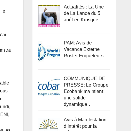
Actualités : La Une
 le
de La Lance du 5
août en Kiosque
u’au
PAM: Avis de
Vacance Externe
ttu au
Roster Enqueteurs
COMMUNIQUÉ DE
mable
PRESSE: Le Groupe
vous
Ecobank maintient
une solide
ou
dynamique…
rundi,
CENI,
Avis à Manifestation
d’Intérêt pour la
s les