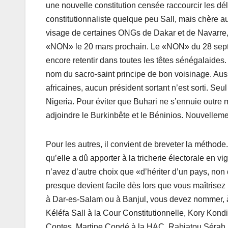
une nouvelle constitution censée raccourcir les dé
constitutionnaliste quelque peu Sall, mais chère au
visage de certaines ONGs de Dakar et de Navarre,
«NON» le 20 mars prochain. Le «NON» du 28 septem
encore retentir dans toutes les têtes sénégalaides
nom du sacro-saint principe de bon voisinage. Auss
africaines, aucun président sortant n’est sorti. S
Nigeria. Pour éviter que Buhari ne s’ennuie outre m
adjoindre le Burkinbête et le Béninios. Nouvellemen
Pour les autres, il convient de breveter la méthode.
qu’elle a dû apporter à la tricherie électorale en v
n’avez d’autre choix que «d’hériter d’un pays, non
presque devient facile dès lors que vous maîtrisez 
à Dar-es-Salam ou à Banjul, vous devez nommer, à
Kéléfa Sall à la Cour Constitutionnelle, Kory Ko
Contes, Martine Condé à la HAC, Rabiatou Sérah D