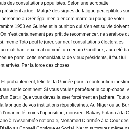
lais des consultations populistes. Selon une acrobatie
 président actuel. Malgré des signes de fatigue perceptibles sur
 personne au Sénégal n’en a encore marre au poing de voter
bre 1958 en Guinée et la punition qui s’en est suivie doivent
. On n’est certainement pas prêt de recommencer, ne serait-ce q
i, même Toto peut le jurer, sur neuf consultations électorales
eul un malchanceux, mal nommé, un certain Goodluck, aura été ba
esure parmi cette nomenklatura de vieux présidents, il faut lui
t arrivés. Par la force des choses.
 Et probablement, féliciter la Guinée pour la contribution inesti
igueur sur le continent. Si vous voulez perpétuer le coup-chaos, 
 d’un Etat.» Que vous devez laisser forcément en jachère. Tout 
la fabrique de vos institutions républicaines. Au Niger ou au Bu
 l’unanimité moins l’opposition, monsieur Bakary Fofana à la 
ndiano à l’Assemblée nationale, Mohamed Diarrhée à la Cour des
iallo au Conseil Comique et Social. Ne vous torturez même pa