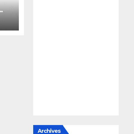
le
e
Archives