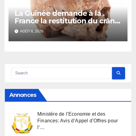
La Guinée demande à la
France la restitution du crâne
de Bokar Biro et de trois de
AOÛT 6, 2026
ses proches
Annonces
Ministère de l’Economie et des
Finances: Avis d’Appel d’Offres pour
l’…