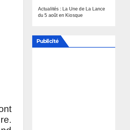
Actualités : La Une de La Lance
du 5 août en Kiosque
Publicité
Soutenez notre média en
désactivant votre bloqueur de
publicité
ont
re.