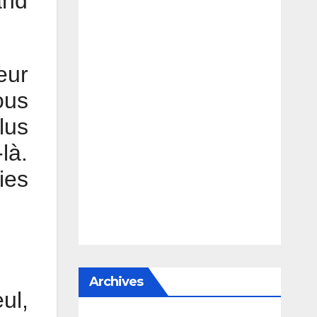
and
eur
ous
lus
là.
ies
Archives
ul,