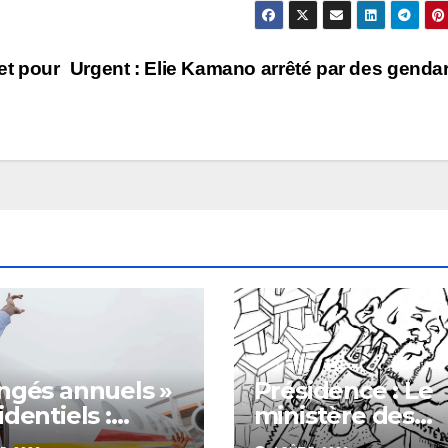
et pour
Urgent : Elie Kamano arrêté par des gend
ngés annuels »
Présidence : Le
identiels :
ministère des
mbouya
anciens ministre