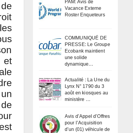
PAM: Avis de
 de
Vacance Externe
oit
Roster Enqueteurs
les
ous
COMMUNIQUÉ DE
PRESSE: Le Groupe
son
Ecobank maintient
une solide
 et
dynamique…
ale
Actualité : La Une du
dre
Lynx N° 1790 du 3
 un
août en kiosques au
ministère …
 de
our
Avis d’Appel d’Offres
pour l’Acquisition
est
d’un (01) véhicule de