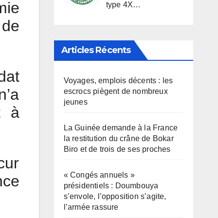
mie
type 4X…
 de
Articles Récents
dat
Voyages, emplois décents : les
n’a
escrocs piègent de nombreux
jeunes
t à
La Guinée demande à la France
la restitution du crâne de Bokar
Biro et de trois de ses proches
cur
« Congés annuels »
nce
présidentiels : Doumbouya
s’envole, l’opposition s’agite,
l’armée rassure