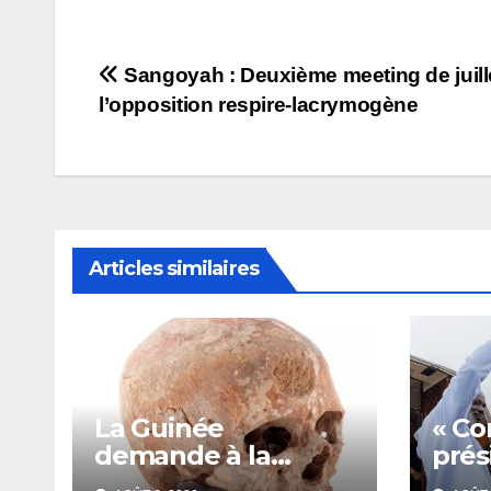
Navigation
Sangoyah : Deuxième meeting de juill
l’opposition respire-lacrymogène
de
l’article
Articles similaires
La Guinée
« Co
demande à la
prés
France la restitution
Dou