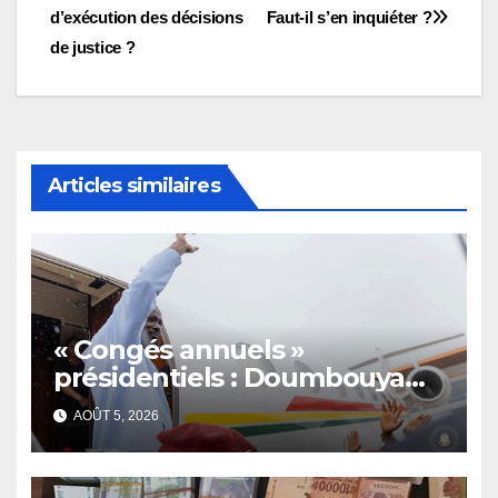
de
d’exécution des décisions
Faut-il s’en inquiéter ?
l’article
de justice ?
Articles similaires
« Congés annuels »
présidentiels : Doumbouya
s’envole, l’opposition s’agite,
AOÛT 5, 2026
l’armée rassure