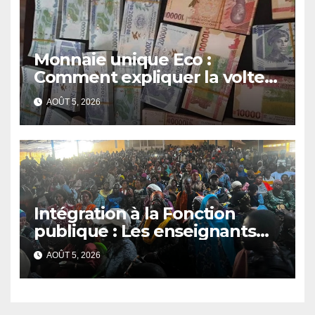
Monnaie unique Eco :
Comment expliquer la volte-
face de la Guinée
AOÛT 5, 2026
Intégration à la Fonction
publique : Les enseignants
contractuels haussent le ton
AOÛT 5, 2026
et menacent