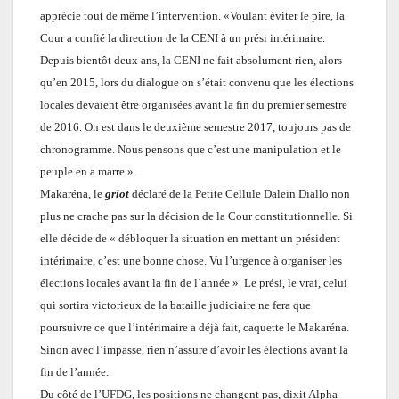
apprécie tout de même l’intervention. «Voulant éviter le pire, la
Cour a confié la direction de la CENI à un prési intérimaire.
Depuis b
ientôt deux ans, la CENI ne fait absolument rien, alors
qu’en 2015, lors du dialogue on s’était
convenu que les élections
locales devaient être organisées avant la fin du premier semestre
de 2016. On est dans le deuxième semestre 2017, toujours pas de
chronogramme. Nous pensons que c’est une manipulation et le
peuple en a marre ».
Makaréna, le
griot
déclaré de la Petite Cellule Dalein Diallo non
plus ne crache
pas
sur la décision de la Cour constitutionnelle. Si
elle décide de « débloquer la situation en mettant un président
intérimaire, c’est une bonne chose. Vu l’urgence à organiser les
élections locales avant la fin de l’année ». Le prési,
le vrai, celui
qui sortira victorieux de la bataille judiciaire ne fera que
poursuivre ce que l’intérimaire a déjà fait, caquette le Makaréna.
Sinon avec l’impasse, rien n’assure d’avoir les élections avant la
fin de l’année.
Du côté de l’UFDG, les positions ne changent pas, dixit Alpha