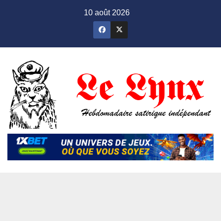
Skip
10 août 2026
to
content