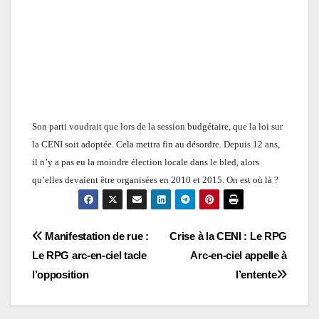
Son parti voudrait que lors de la session budgétaire, que la loi sur
la CENI soit adoptée. Cela mettra fin au désordre. Depuis 12 ans,
il n’y a pas eu la moindre élection locale dans le bled,
a
lors
qu’
el
l
e
s devaient être organisé
e
s en 2010 et 2015. On est où là ?
Navigation
Manifestation de rue :
Crise à la CENI : Le RPG
Le RPG arc-en-ciel tacle
Arc-en-ciel appelle à
de
l’opposition
l’entente
l’article