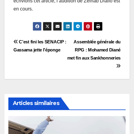
écrivions cet article, l’audition de Zeinab Diallo est
en cours.
Navigation
C’est fini les SENACIP :
Assemblée générale du
Gassama jette l’éponge
RPG : Mohamed Diané
de
met fin aux Sankhonneries
l’article
Articles similaires