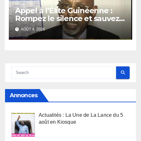
Appel à l’Élite Guinéenne :
Rompez le silence et sauvez
la République
AOÛT 4, 2026
Annonces
Actualités : La Une de La Lance du 5
août en Kiosque