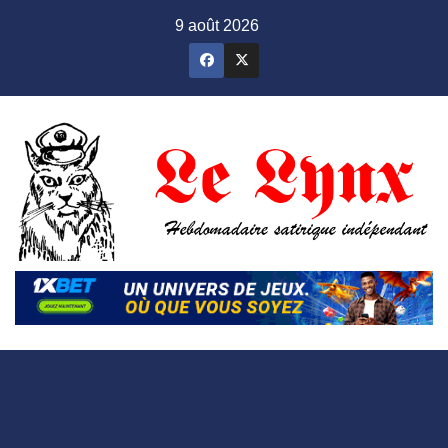
Skip
9 août 2026
to
content