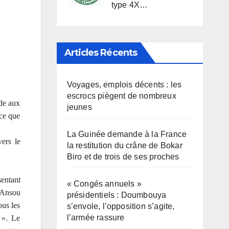
type 4X…
Articles Récents
Voyages, emplois décents : les
escrocs piègent de nombreux
ède aux
jeunes
rce que
La Guinée demande à la France
vers le
la restitution du crâne de Bokar
Biro et de trois de ses proches
sentant
« Congés annuels »
 Ansou
présidentiels : Doumbouya
us les
s’envole, l’opposition s’agite,
l’armée rassure
 ». Le