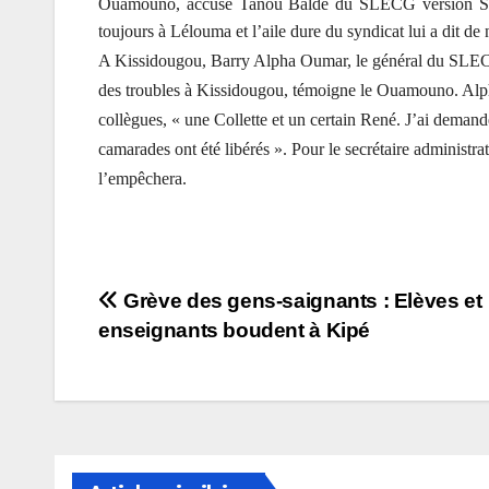
Ouamouno, accuse Tanou Baldé du SLECG version Sy 
toujours à Lélouma et l’aile dure du syndicat lui a dit de 
A Kissidougou, Barry Alpha Oumar, le général du SLECG a 
des troubles à Kissidougou, témoigne le Ouamouno. Alpha 
collègues, « une Collette et un certain René. J’ai demandé
camarades ont été libérés ». Pour le secrétaire administra
l’empêchera.
Navigation
Grève des gens-saignants : Elèves et
enseignants boudent à Kipé
de
l’article