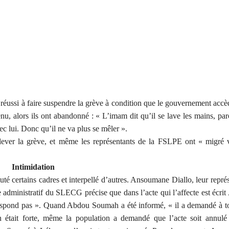
éussi à faire suspendre la grève à condition que le gouvernement acc
enu, alors ils ont abandonné : « L’imam dit qu’il se lave les mains, pa
ec lui. Donc qu’il ne va plus se mêler ».
 de lever la grève, et même les représentants de la FSLPE ont « migré 
Intimidation
té certains cadres et interpellé d’autres. Ansoumane Diallo, leur repré
ministratif du SLECG précise que dans l’acte qui l’affecte est écrit
respond pas ». Quand Abdou Soumah a été informé, « il a demandé à to
on était forte, même la population a demandé que l’acte soit annulé