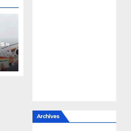
s »
te,
Archives