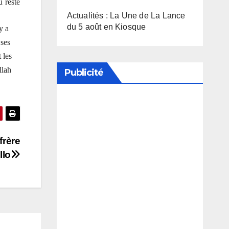
 reste
Actualités : La Une de La Lance
du 5 août en Kiosque
y a
 ses
 les
llah
Publicité
Soutenez notre média en
désactivant votre bloqueur de
frère
publicité
llo