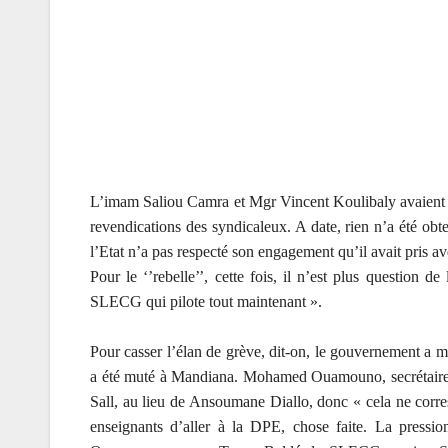
L’imam Saliou Camra et Mgr Vincent Koulibaly avaient r
revendications des syndicaleux. A date, rien n’a été obt
l’Etat n’a pas respecté son engagement qu’il avait pris av
Pour le ‘’rebelle’’, cette fois, il n’est plus question
SLECG qui pilote tout maintenant ».
Pour casser l’élan de grève, dit-on, le gouvernement a mu
a été muté à Mandiana. Mohamed Ouamouno, secrétaire ad
Sall, au lieu de Ansoumane Diallo, donc « cela ne cor
enseignants d’aller à la DPE, chose faite. La pressi