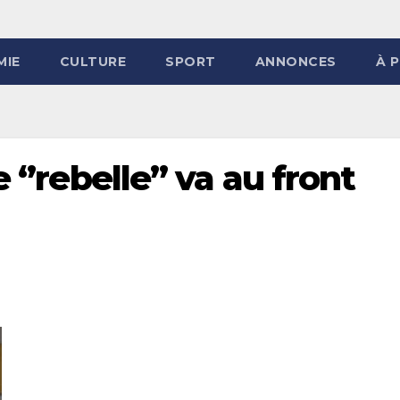
MIE
CULTURE
SPORT
ANNONCES
À 
 ‘’rebelle’’ va au front