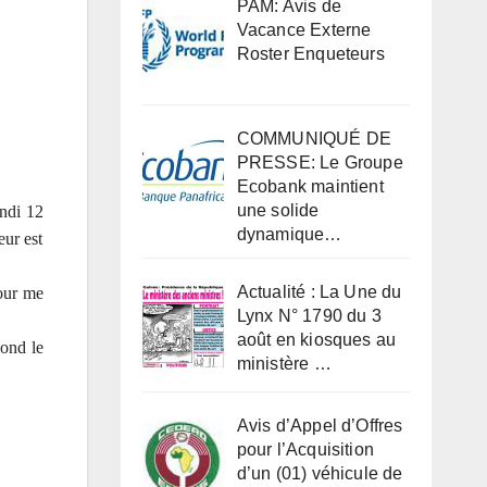
PAM: Avis de
Vacance Externe
Roster Enqueteurs
COMMUNIQUÉ DE
PRESSE: Le Groupe
Ecobank maintient
une solide
undi 12
dynamique…
eur est
Actualité : La Une du
pour me
Lynx N° 1790 du 3
août en kiosques au
pond le
ministère …
Avis d’Appel d’Offres
pour l’Acquisition
d’un (01) véhicule de