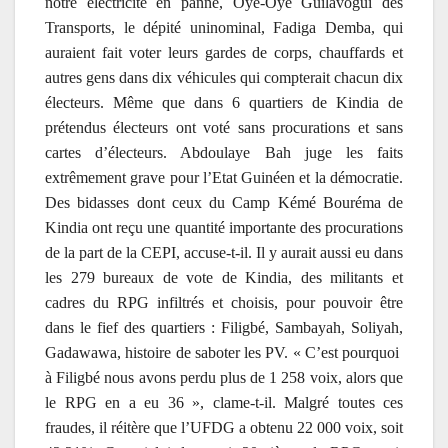
notre électricité en panne, Oyé-Oyé Guilavogui des
Transports, le dépité uninominal, Fadiga Demba, qui
auraient fait voter leurs gardes de corps, chauffards et
autres gens dans dix véhicules qui compterait chacun dix
électeurs. Même que dans 6 quartiers de Kindia de
prétendus électeurs ont voté sans procurations et sans
cartes d’électeurs. Abdoulaye Bah juge les faits
extrêmement grave pour l’Etat Guinéen et la démocratie.
Des bidasses dont ceux du Camp Kémé Bouréma de
Kindia ont reçu une quantité importante des procurations
de la part de la CEPI, accuse-t-il. Il y aurait aussi eu dans
les 279 bureaux de vote de Kindia, des militants et
cadres du RPG infiltrés et choisis, pour pouvoir être
dans le fief des quartiers : Filigbé, Sambayah, Soliyah,
Gadawawa, histoire de saboter les PV. « C’est pourquoi
à Filigbé nous avons perdu plus de 1 258 voix, alors que
le RPG en a eu 36 », clame-t-il. Malgré toutes ces
fraudes, il réitère que l’UFDG a obtenu 22 000 voix, soit