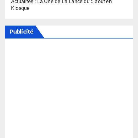
Actualités : La Une de La Lance du 5 août en
Kiosque
Publicité
Soutenez notre média en désactivant votre
bloqueur de publicité