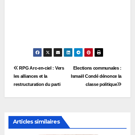
Navigation
RPG Arc-en-ciel : Vers
Elections communales :
les alliances et la
Ismaël Condé dénonce la
de
restructuration du parti
classe politique
l’article
Articles similaires