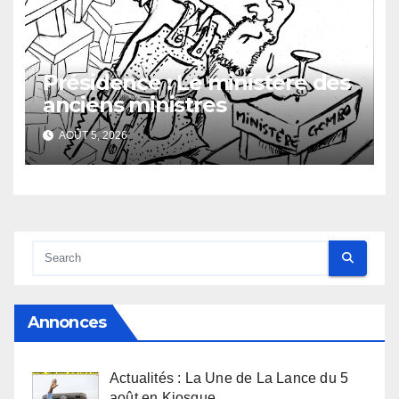
Présidence : Le ministère des
anciens ministres
AOÛT 5, 2026
Annonces
Actualités : La Une de La Lance du 5
août en Kiosque