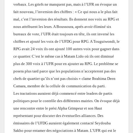
verbaux. Les griefs ne manquent pas, mais à l’UFR on évoque un
fait nouveau, l’inversion des chiffres : « Ce qui nous a le plus fait
mal, c’est l’inversion des résultats. Ils donnent nos voix au RPG et
nous attribuent les leurs. A Boussoura, après avoir éliminé six
bureaux de vote, l’UFR était toujours en tête, ils ont inversé les
chiffres et ajouté les voix de l’UFDG pour RPG. A Touguiwondi, le
RPG avait 24 voix ils ont ajouté 100 autres voix pour gagner dans
ce quartier. C’est le même cas à Matam Lido où ils ont diminué
plus de 300 voix à l’UFR pour en ajouter au RPG. Le problème se
posera plus tard parce que les populations n’accepteront pas des
chefs de quartier qu’ils n’ont pas choisis » clame Ibrahima Deen
Camara, membre de la cellule de communication du parti.
Les tractations auraient déjà commencé entre leaders de partis
politiques pour le contrôle des différentes mairies. On évoque déjà
une rencontre entre le prési Alpha Grimpeur et son Haut
représentant pour discuter des éventuelles alliances. Des
émissaires de l’UFDG auraient également contacté Seydouba
Sakho pour entamer des négociations à Matam. L’UFR qui est le