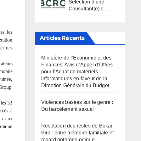
Sélection d’une
Consultant(e) c…
ss, les
Articles Récents
ération
ier des
Ministère de l’Economie et des
rateurs
Finances: Avis d’Appel d’Offres
 mobile
pour l’Achat de matériels
informatiques en faveur de la
uinée,
Direction Générale du Budget
-Group,
Violences basées sur le genre :
 les 33
Du harcèlement sexuel
accès à
ra aux
Restitution des restes de Bokar
amique
Biro : entre mémoire familiale et
regard anthropologique