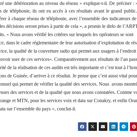
tré une détérioration au niveau du réseau » explique-t-il. De préciser :
s de téléphonie, ils ont eu accès à ces résultats avant le grand publi
érer à chaque réseau de téléphonie, avec l’ensemble des indicateurs de
es décisions seront prises à partir de cela », a promis le dirlo de l’ARP
ts. « Nous avons vérifié les critères sur lesquels les opérateurs se sont
e, dans le cadre réglementaire de leur autorisation d’exploitation de ré
ce, la qualité de la couverture radio qui permet aux usagers à l’endroit 
e pouvoir user de ces services». Comparativement aux résultats de l’an pass
arité de la réalisation de ces audits est très importante et c’est tout à l’ho
ns de Guinée, d’arriver à ce résultat. Je pense que c’est aussi vital pour
nuel qui permet de vérifier la qualité des services. Nous avons montr
ureuses des services et de la qualité que nous avons constatées. Comme v
 Orange et MTN, pour les services voix et data sur Conakry, et enfin Or
ata sur l’ensemble du pays », conclut-il.