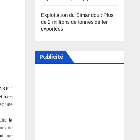
Exploitation du Simandou : Plus
de 2 millions de tonnes de fer
exportées
Publicité
Soutenez notre média en
l’ARPT,
désactivant votre bloqueur de
et axes
publicité
vec une
ire la
urs de
ait une