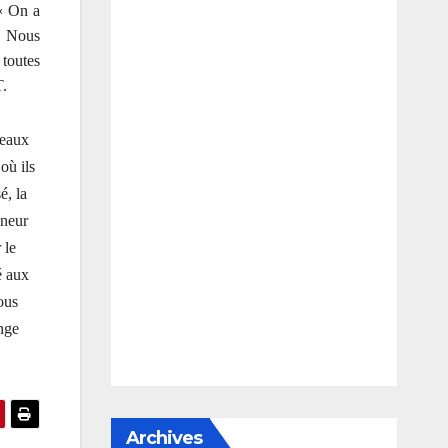
 « On a
c. Nous
 toutes
T.
seaux
où ils
é, la
nneur
 le
é aux
ous
ange
Archives