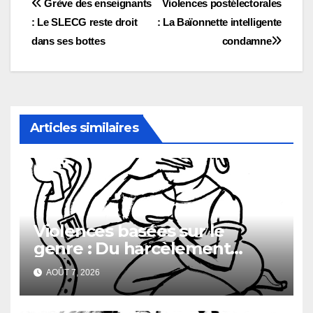
Navigation
Grève des enseignants
Violences postélectorales
: Le SLECG reste droit
: La Baïonnette intelligente
de
dans ses bottes
condamne
l’article
Articles similaires
Violences basées sur le
genre : Du harcèlement
sexuel
AOÛT 7, 2026